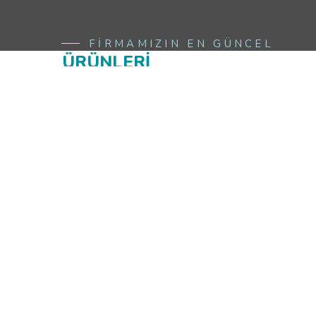
FİRMAMIZIN EN GÜNCEL
ÜRÜNLERİ
VAN DE WIELE CRM PTR
JAKARLI MAKİNENİN
VAN DE WIELE CRM PTR
PLATFORMU
JAKARLI MAKİNENİN ...
P